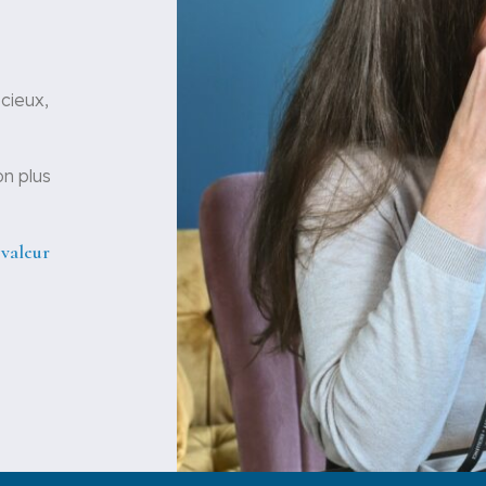
écieux,
on plus
 valeur