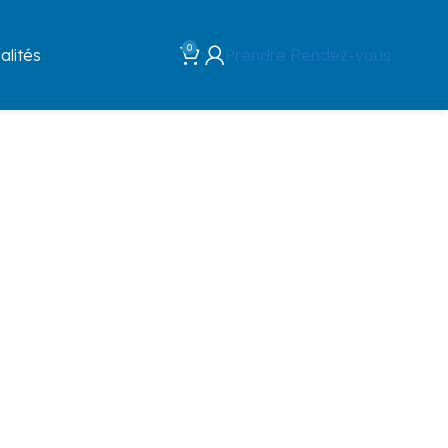
0
Prendre Rendez-vous
alités
ssement