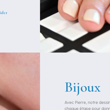
uider
Bijoux
Avec Pierre, notre dessi
chaque étape pour donne