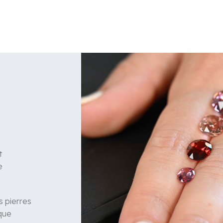
t
e
 pierres
 que