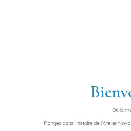
Un bij
Not
At
Expertise de
Bienv
Où la ma
Plongez dans l’histoire de l'Atelier Nova