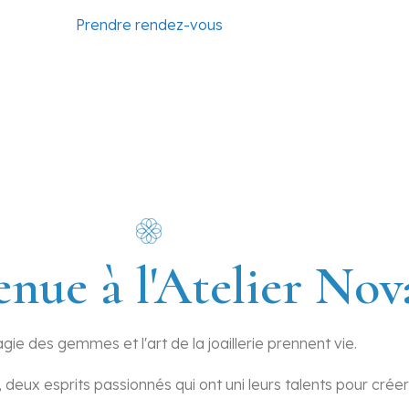
ou à votre i
re boutiqu
elier Nova
 vos pierres 
En savoir plus
En savoir plus
Prendre rendez-vous
En savoir plus
Découvrir
enue à l'Atelier Nov
gie des gemmes et l'art de la joaillerie prennent vie.
, deux esprits passionnés qui ont uni leurs talents pour crée