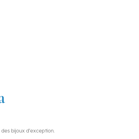
mage
e
et bijoux
a
r des bijoux d'exception.